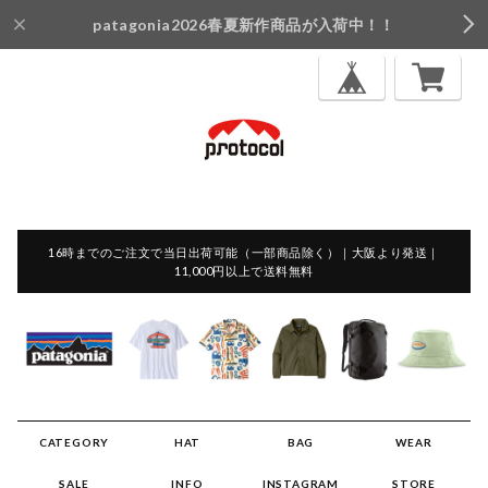
patagonia2026春夏新作商品が入荷中！！
16時までのご注文で当日出荷可能（一部商品除く）｜大阪より発送｜
11,000円以上で送料無料
CATEGORY
HAT
BAG
WEAR
SALE
INFO
INSTAGRAM
STORE