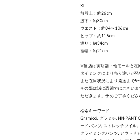
XL
前股上：約26cm
股下：約80cm
ウエスト：約84〜106cm
ヒップ：約115cm
渡り：約34cm
裾幅：約21cm
※当店は実店舗・他モールと在
タイミングにより売り違いが発
また在庫状況により発送まで5
その際は誠に恐縮ではございま
ただきます。予めご了承くださ
検索キーワード
Gramicci, グラミチ, NN-PA
ードパンツ, ストレッチツイル,
クライミングパンツ, アウトドア