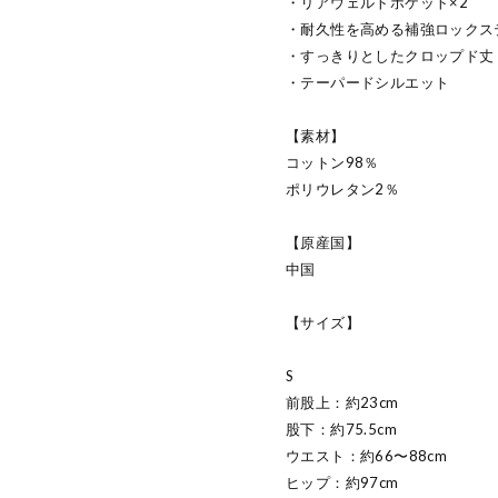
・リアウェルトポケット×2
・耐久性を高める補強ロックス
・すっきりとしたクロップド丈
・テーパードシルエット
【素材】
コットン98％
ポリウレタン2％
【原産国】
中国
【サイズ】
S
前股上：約23cm
股下：約75.5cm
ウエスト：約66〜88cm
ヒップ：約97cm