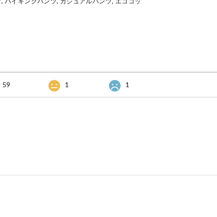
, ハイキングパンツ, カジュアルパンツ, エココッ
59
1
1