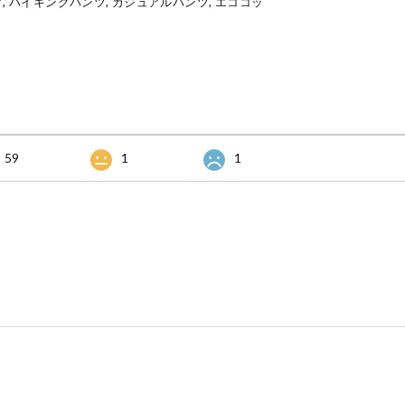
, ハイキングパンツ, カジュアルパンツ, エココッ
59
1
1