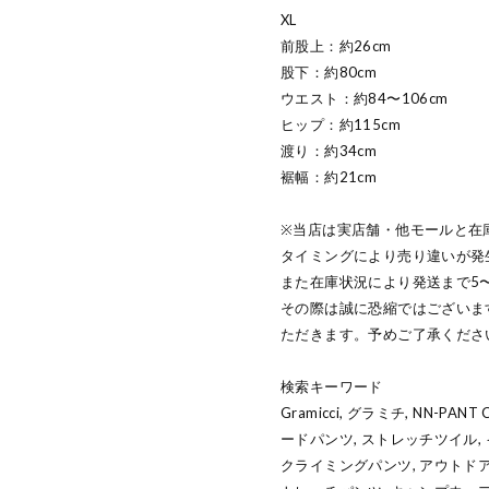
XL
前股上：約26cm
股下：約80cm
ウエスト：約84〜106cm
ヒップ：約115cm
渡り：約34cm
裾幅：約21cm
※当店は実店舗・他モールと在
タイミングにより売り違いが発
また在庫状況により発送まで5
その際は誠に恐縮ではございま
ただきます。予めご了承くださ
検索キーワード
Gramicci, グラミチ, NN-PA
ードパンツ, ストレッチツイル,
クライミングパンツ, アウトドア