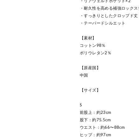
・リアウェルトポケット×2
・耐久性を高める補強ロックス
・すっきりとしたクロップド丈
・テーパードシルエット
【素材】
コットン98％
ポリウレタン2％
【原産国】
中国
【サイズ】
S
前股上：約23cm
股下：約75.5cm
ウエスト：約66〜88cm
ヒップ：約97cm