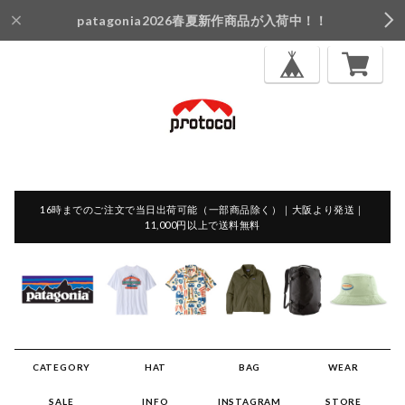
patagonia2026春夏新作商品が入荷中！！
16時までのご注文で当日出荷可能（一部商品除く）｜大阪より発送｜
11,000円以上で送料無料
CATEGORY
HAT
BAG
WEAR
SALE
INFO
INSTAGRAM
STORE