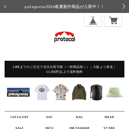
patagonia2026春夏新作商品が入荷中！！
16時までのご注文で当日出荷可能（一部商品除く）｜大阪より発送｜
11,000円以上で送料無料
CATEGORY
HAT
BAG
WEAR
SALE
INFO
INSTAGRAM
STORE