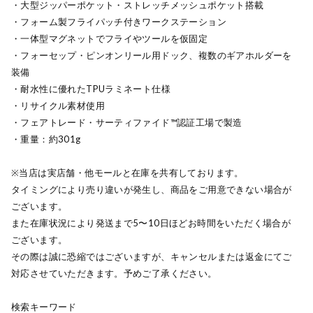
・大型ジッパーポケット・ストレッチメッシュポケット搭載
・フォーム製フライパッチ付きワークステーション
・一体型マグネットでフライやツールを仮固定
・フォーセップ・ピンオンリール用ドック、複数のギアホルダーを
装備
・耐水性に優れたTPUラミネート仕様
・リサイクル素材使用
・フェアトレード・サーティファイド™認証工場で製造
・重量：約301g
※当店は実店舗・他モールと在庫を共有しております。
タイミングにより売り違いが発生し、商品をご用意できない場合が
ございます。
また在庫状況により発送まで5〜10日ほどお時間をいただく場合が
ございます。
その際は誠に恐縮ではございますが、キャンセルまたは返金にてご
対応させていただきます。予めご了承ください。
検索キーワード