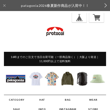
patagonia2026春夏新作商品が入荷中！！
16時までのご注文で当日出荷可能（一部商品除く）｜大阪より発送｜
11,000円以上で送料無料
CATEGORY
HAT
BAG
WEAR
SALE
INFO
INSTAGRAM
STORE