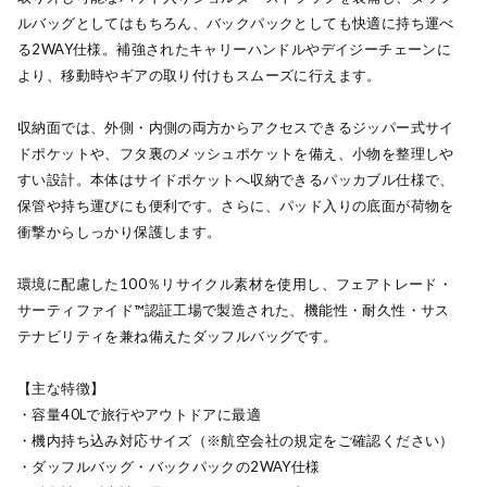
ルバッグとしてはもちろん、バックパックとしても快適に持ち運べ
る2WAY仕様。補強されたキャリーハンドルやデイジーチェーンに
より、移動時やギアの取り付けもスムーズに行えます。
収納面では、外側・内側の両方からアクセスできるジッパー式サイ
ドポケットや、フタ裏のメッシュポケットを備え、小物を整理しや
すい設計。本体はサイドポケットへ収納できるパッカブル仕様で、
保管や持ち運びにも便利です。さらに、パッド入りの底面が荷物を
衝撃からしっかり保護します。
環境に配慮した100％リサイクル素材を使用し、フェアトレード・
サーティファイド™認証工場で製造された、機能性・耐久性・サス
テナビリティを兼ね備えたダッフルバッグです。
【主な特徴】
・容量40Lで旅行やアウトドアに最適
・機内持ち込み対応サイズ（※航空会社の規定をご確認ください）
・ダッフルバッグ・バックパックの2WAY仕様