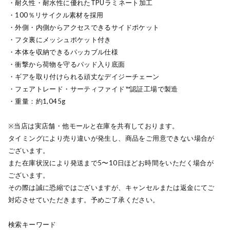
・耐久性・耐水性に優れたTPUラミネート加工
・100％リサイクル素材を採用
・外側・内側からアクセスできるサイドポケット
・フタ裏にメッシュポケット付き
・本体を収納できるパッカブル仕様
・衝撃から荷物を守るパッド入り底面
・ギアを取り付けられる頑丈なデイジーチェーン
・フェアトレード・サーティファイド™認証工場で製造
・重量：約1,045g
※当店は実店舗・他モールと在庫を共有しております。
タイミングにより売り違いが発生し、商品をご用意できない場合が
ございます。
また在庫状況により発送まで5〜10日ほどお時間をいただく場合が
ございます。
その際は誠に恐縮ではございますが、キャンセルまたは返金にてご
対応させていただきます。予めご了承ください。
検索キーワード