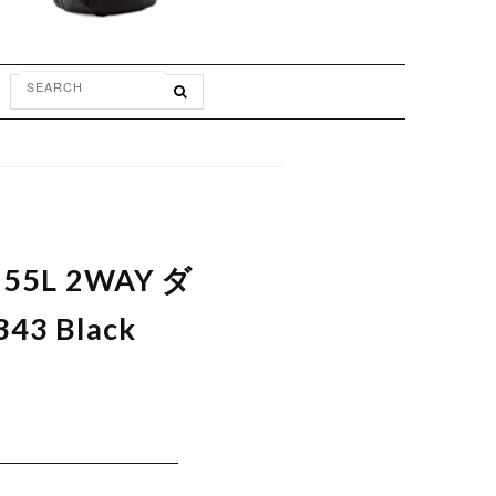
5L 2WAY ダ
 Black