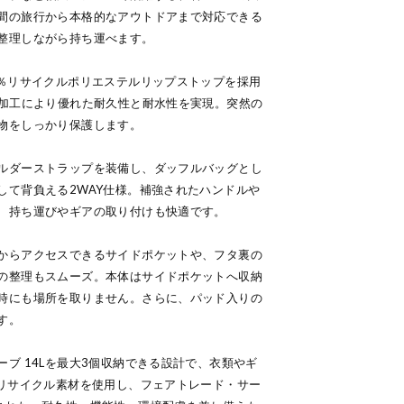
間の旅行から本格的なアウトドアまで対応できる
整理しながら持ち運べます。
0％リサイクルポリエステルリップストップを採用
ト加工により優れた耐久性と耐水性を実現。突然の
物をしっかり保護します。
ルダーストラップを装備し、ダッフルバッグとし
して背負える2WAY仕様。補強されたハンドルや
、持ち運びやギアの取り付けも快適です。
からアクセスできるサイドポケットや、フタ裏の
の整理もスムーズ。本体はサイドポケットへ収納
時にも場所を取りません。さらに、パッド入りの
す。
ブ 14Lを最大3個収納できる設計で、衣類やギ
％リサイクル素材を使用し、フェアトレード・サー