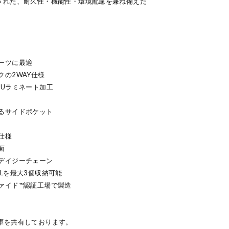
された、耐久性・機能性・環境配慮を兼ね備えた
ーツに最適
の2WAY仕様
PUラミネート加工
るサイドポケット
仕様
面
デイジーチェーン
Lを最大3個収納可能
ァイド™認証工場で製造
庫を共有しております。