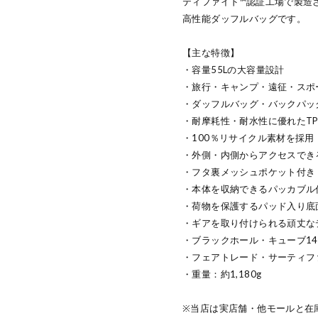
ティファイド™認証工場で製造
高性能ダッフルバッグです。
【主な特徴】
・容量55Lの大容量設計
・旅行・キャンプ・遠征・スポ
・ダッフルバッグ・バックパック
・耐摩耗性・耐水性に優れたT
・100％リサイクル素材を採用
・外側・内側からアクセスでき
・フタ裏メッシュポケット付き
・本体を収納できるパッカブル
・荷物を保護するパッド入り底
・ギアを取り付けられる頑丈な
・ブラックホール・キューブ14
・フェアトレード・サーティフ
・重量：約1,180g
※当店は実店舗・他モールと在