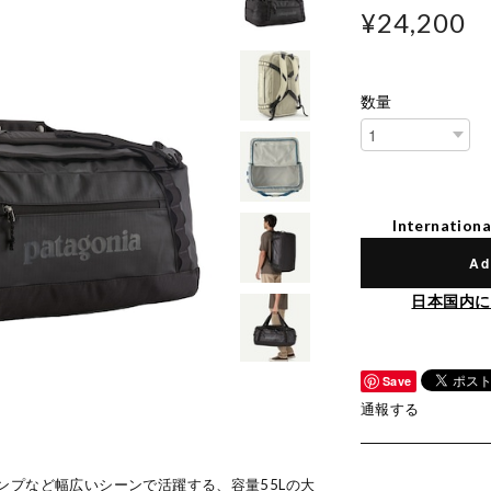
¥24,200
数量
Internationa
Ad
日本国内に
Save
通報する
ンプなど幅広いシーンで活躍する、容量55Lの大