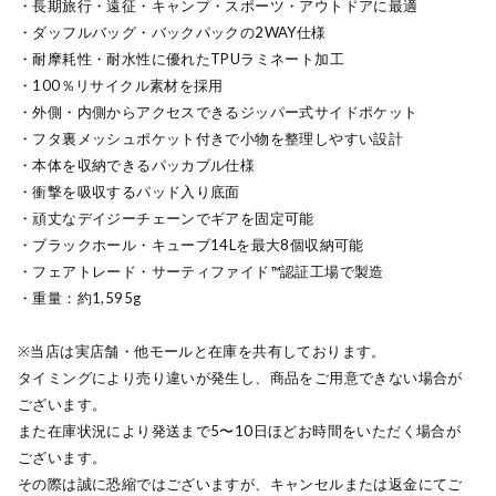
・長期旅行・遠征・キャンプ・スポーツ・アウトドアに最適
・ダッフルバッグ・バックパックの2WAY仕様
・耐摩耗性・耐水性に優れたTPUラミネート加工
・100％リサイクル素材を採用
・外側・内側からアクセスできるジッパー式サイドポケット
・フタ裏メッシュポケット付きで小物を整理しやすい設計
・本体を収納できるパッカブル仕様
・衝撃を吸収するパッド入り底面
・頑丈なデイジーチェーンでギアを固定可能
・ブラックホール・キューブ14Lを最大8個収納可能
・フェアトレード・サーティファイド™認証工場で製造
・重量：約1,595g
※当店は実店舗・他モールと在庫を共有しております。
タイミングにより売り違いが発生し、商品をご用意できない場合が
ございます。
また在庫状況により発送まで5〜10日ほどお時間をいただく場合が
ございます。
その際は誠に恐縮ではございますが、キャンセルまたは返金にてご