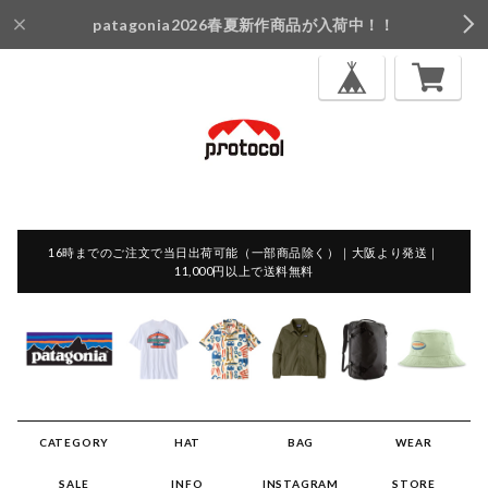
patagonia2026春夏新作商品が入荷中！！
16時までのご注文で当日出荷可能（一部商品除く）｜大阪より発送｜
11,000円以上で送料無料
CATEGORY
HAT
BAG
WEAR
SALE
INFO
INSTAGRAM
STORE