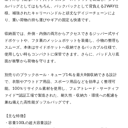
ルバッグとしてはもちろん、バックパックとして背負える2WAY仕
様。補強されたキャリーハンドルと頑丈なデイジーチェーンによ
り、重い荷物の持ち運びやギアの固定も快適です。
収納面では、外側・内側の両方からアクセスできるジッパー式サイ
ドポケットや、フタ裏のメッシュポケットを装備し、小物の整理も
スムーズ。本体はサイドポケットへ収納できるパッカブル仕様で、
使用しない時もコンパクトに保管できます。さらに、パッド入り底
面が衝撃から荷物を守ります。
別売りのブラックホール・キューブ14Lを最大8個収納できる設計
で、衣類やアウトドア用品、スポーツ用品などを効率よく整理可
能。100％リサイクル素材を使用し、フェアトレード・サーティフ
ァイド™認証工場で製造された、耐久性・収納力・環境への配慮を
兼ね備えた高性能ダッフルバッグです。
【主な特徴】
・容量100Lの超大容量設計