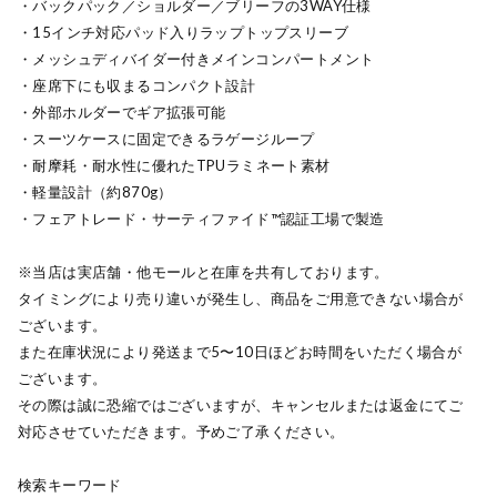
・バックパック／ショルダー／ブリーフの3WAY仕様
・15インチ対応パッド入りラップトップスリーブ
・メッシュディバイダー付きメインコンパートメント
・座席下にも収まるコンパクト設計
・外部ホルダーでギア拡張可能
・スーツケースに固定できるラゲージループ
・耐摩耗・耐水性に優れたTPUラミネート素材
・軽量設計（約870g）
・フェアトレード・サーティファイド™認証工場で製造
※当店は実店舗・他モールと在庫を共有しております。
タイミングにより売り違いが発生し、商品をご用意できない場合が
ございます。
また在庫状況により発送まで5〜10日ほどお時間をいただく場合が
ございます。
その際は誠に恐縮ではございますが、キャンセルまたは返金にてご
対応させていただきます。予めご了承ください。
検索キーワード