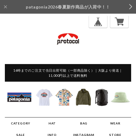
patagonia2026春夏新作商品が入荷中！！
16時までのご注文で当日出荷可能（一部商品除く）｜大阪より発送｜
11,000円以上で送料無料
CATEGORY
HAT
BAG
WEAR
SALE
INFO
INSTAGRAM
STORE