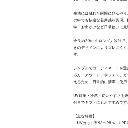
生地には触れた瞬間にひんやり
の中でも快適な着用感を実現。
学・お出かけなど日常使いに最
全長約70cmのロング丈設計
きのデザインによりズレにくく
す。
シンプルでコーディネートを選
ろん、アウトドアやフェス、ガ
えるため、日常的に清潔に使用
UV対策・冷感・使いやすさを
付きでギフトにもおすすめです
【主な特徴】
・UVカット率96〜98％、UPF4