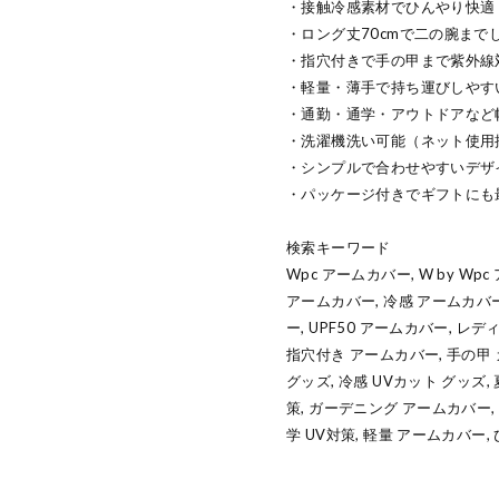
・接触冷感素材でひんやり快適
・ロング丈70cmで二の腕まで
・指穴付きで手の甲まで紫外線
・軽量・薄手で持ち運びしやす
・通勤・通学・アウトドアなど
・洗濯機洗い可能（ネット使用
・シンプルで合わせやすいデザ
・パッケージ付きでギフトにも
検索キーワード
Wpc アームカバー, W by W
アームカバー, 冷感 アームカバ
ー, UPF50 アームカバー, レ
指穴付き アームカバー, 手の甲 
グッズ, 冷感 UVカット グッズ
策, ガーデニング アームカバー, 
学 UV対策, 軽量 アームカバー