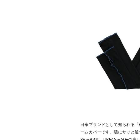
日傘ブランドとして知られる「
ームカバーです。腕にサッと通
96〜98％、UPF45〜50+