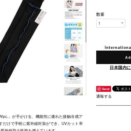
数量
Internationa
Ad
日本国内に
Save
通報する
Wpc.」が手がける、機能性に優れた接触冷感ア
すだけで手軽に紫外線対策ができ、UVカット率
の高い紫外線防止性能を備えています。