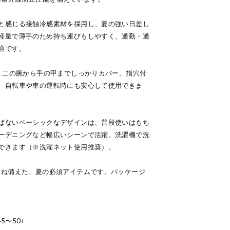
と感じる接触冷感素材を採用し、夏の強い日差し
軽量で薄手のため持ち運びもしやすく、通勤・通
適です。
で、二の腕から手の甲までしっかりカバー。指穴付
、自転車や車の運転時にも安心して使用できま
ばないベーシックなデザインは、普段使いはもち
ーデニングなど幅広いシーンで活躍。洗濯機で洗
できます（※洗濯ネット使用推奨）。
兼ね備えた、夏の必須アイテムです。パッケージ
。
5〜50+