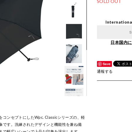
SOLD OUT
Internationa
S
日本国内に
Save
通報する
ンセプトにしたWpc. Classicシリーズの、軽
傘です。洗練されたデザインと機能性を兼ね備
まで幅広いシーンで上品な印象を演出します。