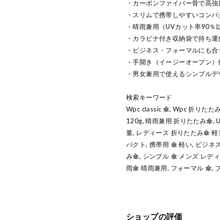
・カーボンファイバー骨で高強
・スリムで携帯しやすいコンパ
・晴雨兼用（UVカット率90％
・カラビナ付き収納袋で持ち運
・ビジネス・フォーマルにも合
・手開き（イージーオープン）
・男女兼用で使えるシンプルデ
検索キーワード
Wpc classic 傘, Wpc 折
120g, 晴雨兼用 折りたたみ傘,
量, レディース 折りたたみ傘 軽量
パクト, 携帯用 傘 軽い, ビジネ
み傘, シンプル 傘 メンズ レディ
雨傘 晴雨兼用, フォーマル 傘,
ショップの評価