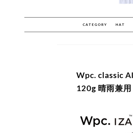
CATEGORY
HAT
Wpc. classi
120g 晴雨兼