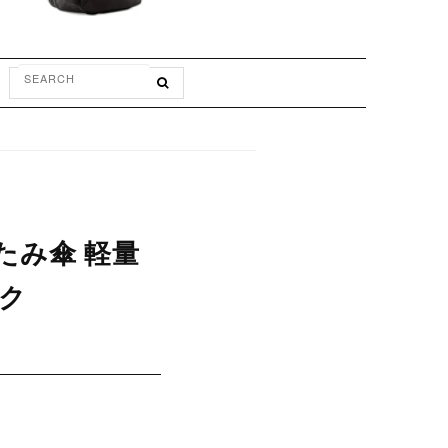
折りたたみ傘 軽量
ック