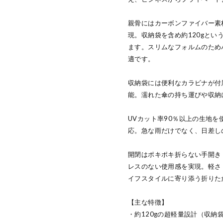
親骨にはカーボンファイバー素
現。収納袋を含め約120gと
ます。スリムなフォルムのため
適です。
収納袋には便利なカラビナが付
能。濡れた傘の持ち運びや収納
UVカット率90％以上の生地
応。急な雨だけでなく、日差し
開閉はポキポキ折らない手開き
レスのない使用感を実現。軽さ
イフスタイルに寄り添う折りた
【主な特徴】
・約120gの超軽量設計（収納