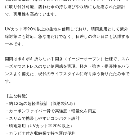
に取り付け可能。濡れた傘の持ち運びや収納にも配慮された設計
で、実用性も高めています。
UVカット率90％以上の生地を使用しており、晴雨兼用として紫外
線対策にも対応。急な雨だけでなく、日差しの強い日にも活躍する
一本です。
開閉はポキポキ折らない手開き（イージーオープン）仕様で、スム
ーズかつストレスのない使用感を実現。軽さ・強さ・携帯性をバラ
ンスよく備えた、現代のライフスタイルに寄り添う折りたたみ傘で
す。
【主な特徴】
・約120gの超軽量設計（収納袋込み）
・カーボンファイバー骨で高強度・軽量化を両立
・スリムで携帯しやすいコンパクト設計
・晴雨兼用（UVカット率90％以上）
・カラビナ付き収納袋で持ち運び便利