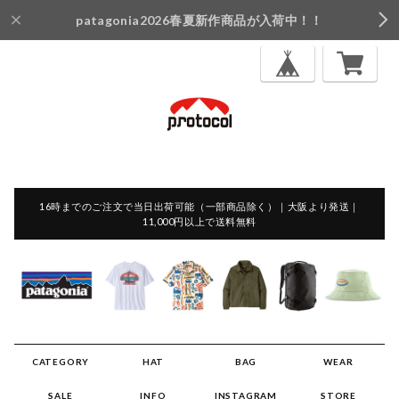
patagonia2026春夏新作商品が入荷中！！
16時までのご注文で当日出荷可能（一部商品除く）｜大阪より発送｜
11,000円以上で送料無料
CATEGORY
HAT
BAG
WEAR
SALE
INFO
INSTAGRAM
STORE