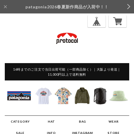
patagonia2026春夏新作商品が入荷中！！
16時までのご注文で当日出荷可能（一部商品除く）｜大阪より発送｜
11,000円以上で送料無料
CATEGORY
HAT
BAG
WEAR
SALE
INFO
INSTAGRAM
STORE