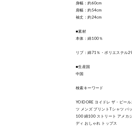
身幅：約60cm
肩幅：約54cm
袖丈：約24cm
■素材
本体：綿100％
リブ：綿71％・ポリエステル2
■生産国
中国
検索キーワード
YOIDORE ヨイドレ ザ・ビール
ツ メンズ プリントTシャツ バ
100 綿100 ストリート アメカ
ディ おしゃれ トップス