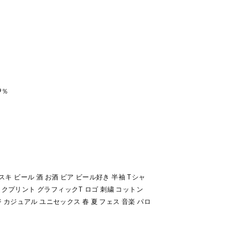
9％
スキ ビール 酒 お酒 ビア ビール好き 半袖 Tシャ
ックプリント グラフィックT ロゴ 刺繍 コットン
ジ カジュアル ユニセックス 春 夏 フェス 音楽 パロ