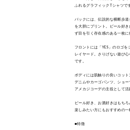
ふれるグラフィックTシャツで
バックには、伝説的な横断歩道
を大胆にプリント。ビール好き
ず目を引く存在感のある一枚に
フロントには「YES」のロゴを
レイヤード。さりげない遊び心を
です。
ボディには肌触りの良いコット
デニムやカーゴパンツ、ショー
アメカジコーデの主役として活
ビール好き、お酒好きはもちろ
楽しみたい方にもおすすめの一
■特徴