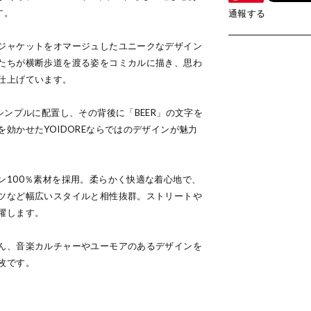
す。
通報する
ジャケットをオマージュしたユニークなデザイン
たちが横断歩道を渡る姿をコミカルに描き、思わ
仕上げています。
シンプルに配置し、その背後に「BEER」の文字を
効かせたYOIDOREならではのデザインが魅力
ン100％素材を採用。柔らかく快適な着心地で、
ツなど幅広いスタイルと相性抜群。ストリートや
躍します。
ん、音楽カルチャーやユーモアのあるデザインを
枚です。