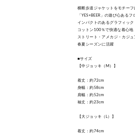
横断歩道ジャケットをモチーフ
「YES×BEER」の遊び心ある
インパクトのあるグラフィック
コットン100％で快適な着心地
ストリート・アメカジ・カジュ
春夏シーズンに活躍
■サイズ
【中ジョッキ（M）】
着丈：約72cm
身幅：約58cm
肩幅：約52cm
袖丈：約23cm
【大ジョッキ（L）】
着丈：約74cm