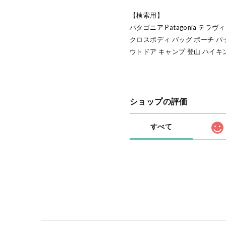
【検索用】
パタゴニア Patagonia テ
クロスボディ バッグ ポーチ パ
ウトドア キャンプ 登山 ハイキ
ショップの評価
すべて