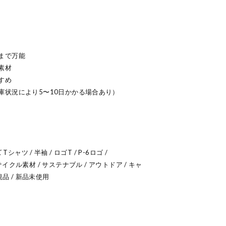
まで万能
素材
すめ
庫状況により5〜10日かかる場合あり）
 Tシャツ / 半袖 / ロゴT / P-6ロゴ /
04 / リサイクル素材 / サステナブル / アウトドア / キャ
正規品 / 新品未使用