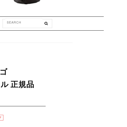
ロゴ
セール 正規品
F