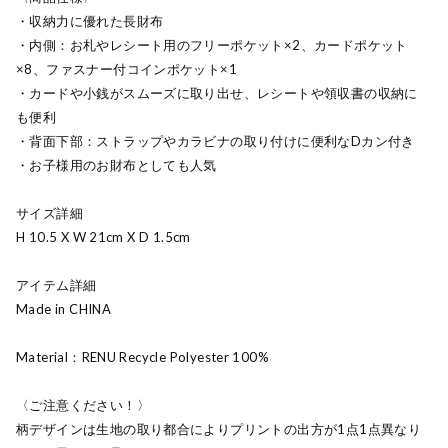
・収納力に優れた長財布
・内側：お札やレシート用のフリーポケット×2、カードポケット
×8、ファスナー付コインポケット×1
・カードや小銭がスムーズに取り出せ、レシートや領収書の収納に
も便利
・背面下部：ストラップやカラビナの取り付けに便利なDカン付き
・お子様用のお財布としても人気
サイズ詳細
H 10.5 X W 21cm X D 1.5cm
アイテム詳細
Made in CHINA
Material：RENU Recycle Polyester 100%
〈ご注意ください！〉
柄デザインは生地の取り都合によりプリントの出方が1点1点異なり