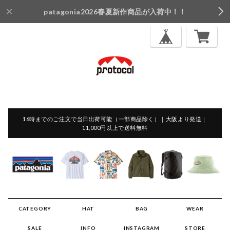
patagonia2026春夏新作商品が入荷中！！
16時までのご注文で当日出荷可能（一部商品除く）｜大阪より発送｜
11,000円以上で送料無料
CATEGORY
HAT
BAG
WEAR
SALE
INFO
INSTAGRAM
STORE