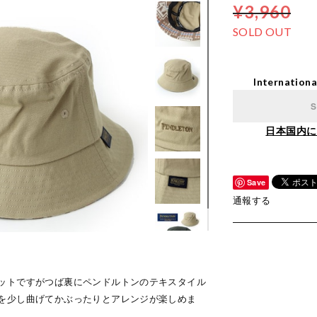
¥3,960
SOLD OUT
Internationa
S
日本国内に
Save
通報する
ットですがつば裏にペンドルトンのテキスタイル
を少し曲げてかぶったりとアレンジが楽しめま