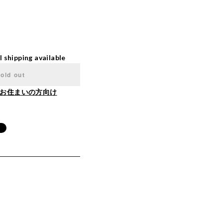
l shipping available
old out
お住まいの方向け