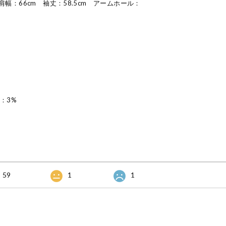
 肩幅：66cm 袖丈：58.5cm アームホール：
：3%
59
1
1