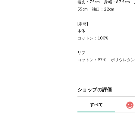
着丈：75cm 身幅：67.5cm
55cm 袖口：22cm
[素材]
本体
コットン：100%
リブ
コットン：97％ ポリウレタン
ショップの評価
すべて