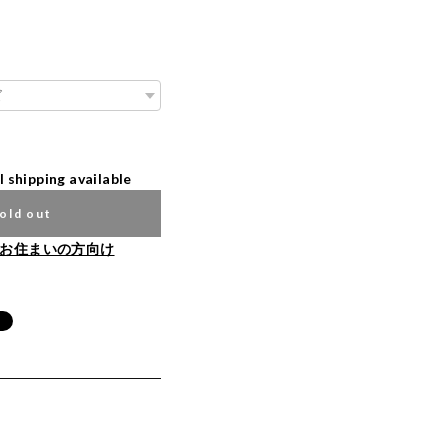
l shipping available
old out
お住まいの方向け