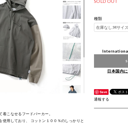
SOLD OUT
種類
Internationa
S
日本国内に
Save
通報する
て着こなせるフードパーカー。
を使用しており、 コットン１００％のしっかりと