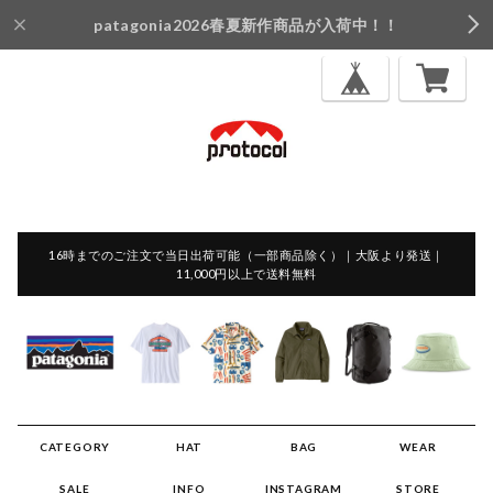
patagonia2026春夏新作商品が入荷中！！
16時までのご注文で当日出荷可能（一部商品除く）｜大阪より発送｜
11,000円以上で送料無料
CATEGORY
HAT
BAG
WEAR
SALE
INFO
INSTAGRAM
STORE