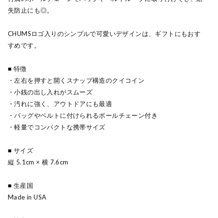
失防止にも◎。
CHUMSロゴ入りのシンプルで可愛いデザインは、ギフトにもおす
すめです。
■ 特徴
・左右を押すと開くスナップ構造のクイコイン
・小銭の出し入れがスムーズ
・汚れに強く、アウトドアにも最適
・バッグやベルトに付けられるボールチェーン付き
・軽量でコンパクトな携帯サイズ
■ サイズ
縦 5.1cm × 横 7.6cm
■ 生産国
Made in USA