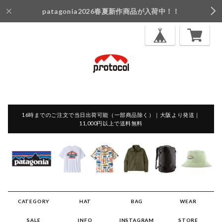
patagonia2026春夏新作商品が入荷中！！
16時までのご注文で当日出荷可能（一部商品除く）｜大阪より発送｜
11,000円以上で送料無料
CATEGORY
HAT
BAG
WEAR
SALE
INFO
INSTAGRAM
STORE