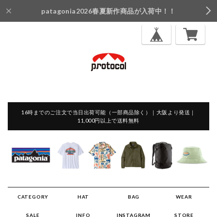
patagonia2026春夏新作商品が入荷中！！
16時までのご注文で当日出荷可能（一部商品除く）｜大阪より発送｜
11,000円以上で送料無料
CATEGORY
HAT
BAG
WEAR
SALE
INFO
INSTAGRAM
STORE