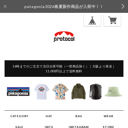
patagonia2026春夏新作商品が入荷中！！
16時までのご注文で当日出荷可能（一部商品除く）｜大阪より発送｜
11,000円以上で送料無料
CATEGORY
HAT
BAG
WEAR
SALE
INFO
INSTAGRAM
STORE