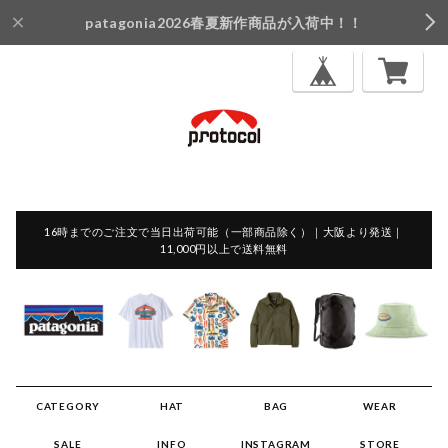
patagonia2026春夏新作商品が入荷中！！
16時までのご注文で当日出荷可能（一部商品除く）｜大阪より発送｜
11,000円以上で送料無料
CATEGORY
HAT
BAG
WEAR
SALE
INFO
INSTAGRAM
STORE