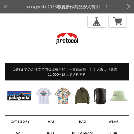
patagonia2026春夏新作商品が入荷中！！
16時までのご注文で当日出荷可能（一部商品除く）｜大阪より発送｜
11,000円以上で送料無料
CATEGORY
HAT
BAG
WEAR
SALE
INFO
INSTAGRAM
STORE