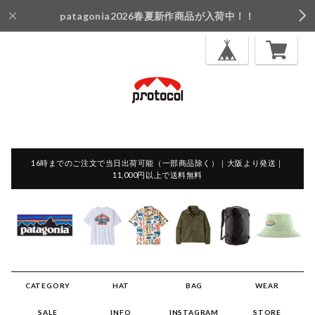
patagonia2026春夏新作商品が入荷中！！
16時までのご注文で当日出荷可能（一部商品除く）｜大阪より発送｜
11,000円以上で送料無料
CATEGORY
HAT
BAG
WEAR
SALE
INFO
INSTAGRAM
STORE