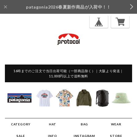
patagonia2026春夏新作商品が入荷中！！
16時までのご注文で当日出荷可能（一部商品除く）｜大阪より発送｜
11,000円以上で送料無料
CATEGORY
HAT
BAG
WEAR
SALE
INFO
INSTAGRAM
STORE