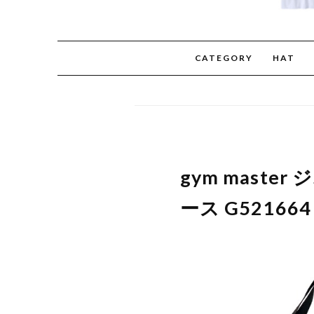
CATEGORY
HAT
gym mast
ース G521664