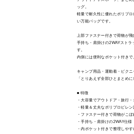
ッグ。
軽量で耐久性に優れたポリプロ
い万能バッグです。
上部ファスナー付きで荷物が飛
手持ち・肩掛けの2WAYスト
す。
内側には便利なポケット付きで
キャンプ用品・運動着・ピクニ
「とりあえず全部ひとまとめに
■ 特徴
・大容量でアウトドア・旅行・
・軽量＆丈夫なポリプロピレン
・ファスナー付きで荷物がこぼ
・手持ち・肩掛けの2WAY仕様
・内ポケット付きで整理しやす