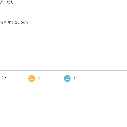
ぴったり
m × マチ25.5cm
59
1
1