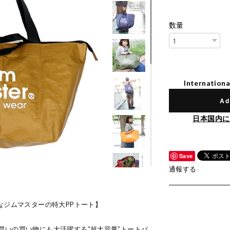
数量
Internationa
Ad
日本国内に
Save
通報する
なジムマスターの特大PPトート】
買いの買い物にも大活躍する“超大容量”トートバ