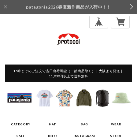
patagonia2026春夏新作商品が入荷中！！
16時までのご注文で当日出荷可能（一部商品除く）｜大阪より発送｜
11,000円以上で送料無料
CATEGORY
HAT
BAG
WEAR
SALE
INFO
INSTAGRAM
STORE