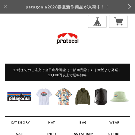
patagonia2026春夏新作商品が入荷中！！
16時までのご注文で当日出荷可能（一部商品除く）｜大阪より発送｜
11,000円以上で送料無料
CATEGORY
HAT
BAG
WEAR
SALE
INFO
INSTAGRAM
STORE