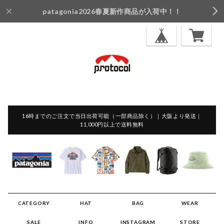
patagonia2026春夏新作商品が入荷中！！
16時までのご注文で当日出荷可能（一部商品除く）｜大阪より発送｜
11,000円以上で送料無料
CATEGORY
HAT
BAG
WEAR
SALE
INFO
INSTAGRAM
STORE