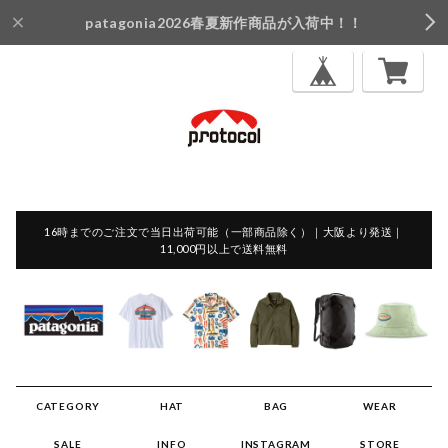
patagonia2026春夏新作商品が入荷中！！
16時までのご注文で当日出荷可能（一部商品除く）｜大阪より発送｜
11,000円以上で送料無料
CATEGORY
HAT
BAG
WEAR
SALE
INFO
INSTAGRAM
STORE