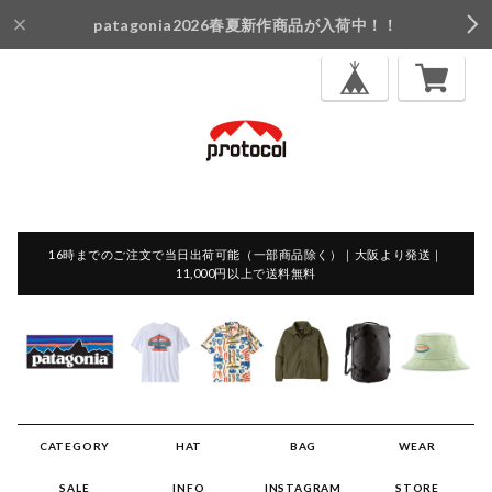
patagonia2026春夏新作商品が入荷中！！
16時までのご注文で当日出荷可能（一部商品除く）｜大阪より発送｜
11,000円以上で送料無料
CATEGORY
HAT
BAG
WEAR
SALE
INFO
INSTAGRAM
STORE