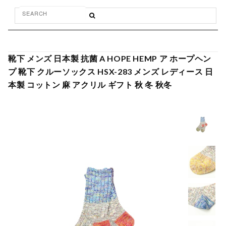
靴下 メンズ 日本製 抗菌 A HOPE HEMP ア ホープヘン
プ 靴下 クルーソックス HSX-283 メンズ レディース 日
本製 コットン 麻 アクリル ギフト 秋 冬 秋冬