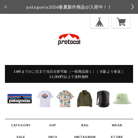
patagonia2026春夏新作商品が入荷中！！
16時までのご注文で当日出荷可能（一部商品除く）｜大阪より発送｜
11,000円以上で送料無料
CATEGORY
HAT
BAG
WEAR
SALE
INFO
INSTAGRAM
STORE