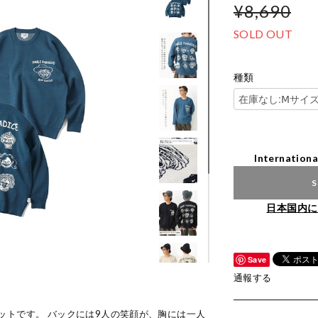
¥8,690
SOLD OUT
種類
Internationa
S
日本国内に
Save
通報する
ットです。 バックには9人の笑顔が、胸には一人