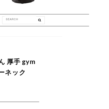
 厚手 gym
クルーネック