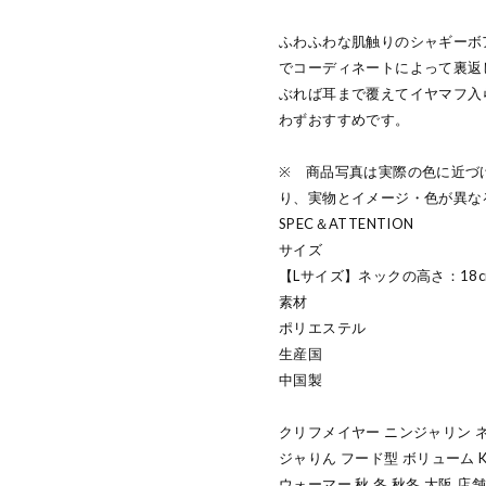
ふわふわな肌触りのシャギーボ
でコーディネートによって裏返
ぶれば耳まで覆えてイヤマフ入
わずおすすめです。
※ 商品写真は実際の色に近づ
り、実物とイメージ・色が異な
SPEC＆ATTENTION
サイズ
【Lサイズ】ネックの高さ：18cm
素材
ポリエステル
生産国
中国製
クリフメイヤー ニンジャリン ネ
ジャりん フード型 ボリューム KRI
ウォーマー 秋 冬 秋冬 大阪 店