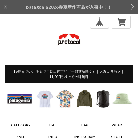
patagonia2026春夏新作商品が入荷中！！
16時までのご注文で当日出荷可能（一部商品除く）｜大阪より発送｜
11,000円以上で送料無料
CATEGORY
HAT
BAG
WEAR
SALE
INFO
INSTAGRAM
STORE