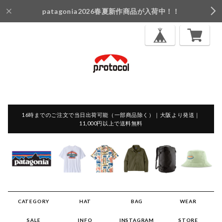
patagonia2026春夏新作商品が入荷中！！
16時までのご注文で当日出荷可能（一部商品除く）｜大阪より発送｜
11,000円以上で送料無料
CATEGORY
HAT
BAG
WEAR
SALE
INFO
INSTAGRAM
STORE