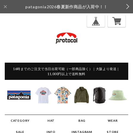
patagonia2026春夏新作商品が入荷中！！
16時までのご注文で当日出荷可能（一部商品除く）｜大阪より発送｜
11,000円以上で送料無料
CATEGORY
HAT
BAG
WEAR
SALE
INFO
INSTAGRAM
STORE