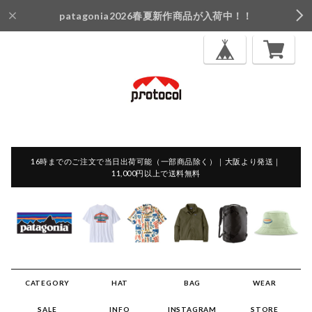
patagonia2026春夏新作商品が入荷中！！
16時までのご注文で当日出荷可能（一部商品除く）｜大阪より発送｜
11,000円以上で送料無料
CATEGORY
HAT
BAG
WEAR
SALE
INFO
INSTAGRAM
STORE