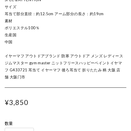
サイズ
耳当て部分直径：約12.5cm アーム部分の長さ：約19cm
素材
ポリエステル100％
生産国
中国
イヤーマフ アウトドアブランド 防寒 アウトドア メンズ レディース
ジムマスター gym master ニットフリースハッピーペイントイヤマ
フ G433721 耳当て イヤーマフ 後ろ耳当て 折りたたみ 柄 大阪 店
舗 大阪门市
¥3,850
数量