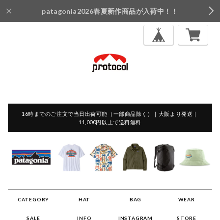
patagonia2026春夏新作商品が入荷中！！
16時までのご注文で当日出荷可能（一部商品除く）｜大阪より発送｜
11,000円以上で送料無料
CATEGORY
HAT
BAG
WEAR
SALE
INFO
INSTAGRAM
STORE