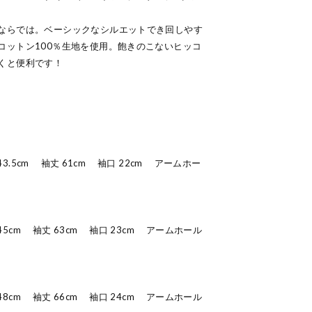
ならでは。ベーシックなシルエットでき回しやす
コットン100％生地を使用。飽きのこないヒッコ
おくと便利です！
 43.5cm 袖丈 61cm 袖口 22cm アームホー
 45cm 袖丈 63cm 袖口 23cm アームホール
 48cm 袖丈 66cm 袖口 24cm アームホール