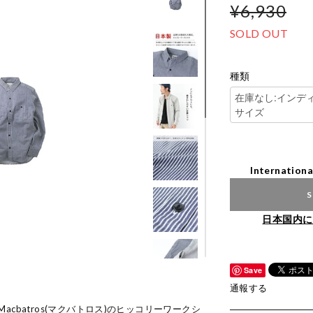
¥6,930
SOLD OUT
種類
Internationa
S
日本国内に
Save
通報する
cbatros(マクバトロス)のヒッコリーワークシ