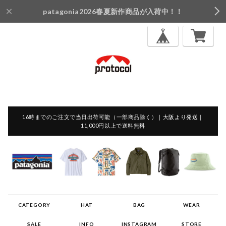
patagonia2026春夏新作商品が入荷中！！
16時までのご注文で当日出荷可能（一部商品除く）｜大阪より発送｜
11,000円以上で送料無料
CATEGORY
HAT
BAG
WEAR
SALE
INFO
INSTAGRAM
STORE