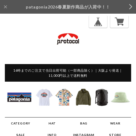
patagonia2026春夏新作商品が入荷中！！
16時までのご注文で当日出荷可能（一部商品除く）｜大阪より発送｜
11,000円以上で送料無料
CATEGORY
HAT
BAG
WEAR
SALE
INFO
INSTAGRAM
STORE