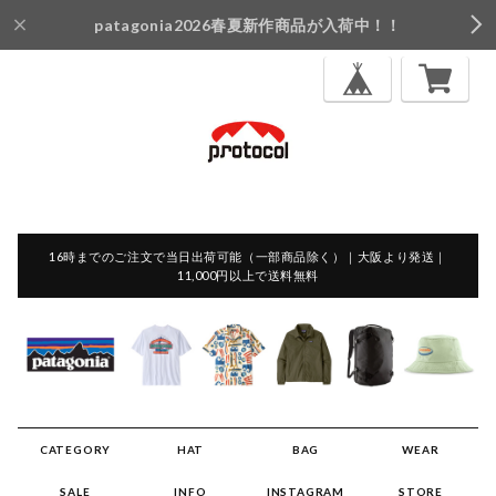
patagonia2026春夏新作商品が入荷中！！
16時までのご注文で当日出荷可能（一部商品除く）｜大阪より発送｜
11,000円以上で送料無料
CATEGORY
HAT
BAG
WEAR
SALE
INFO
INSTAGRAM
STORE