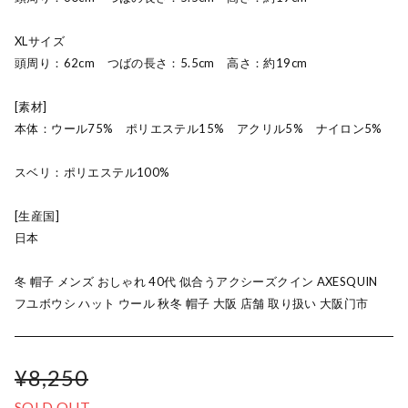
XLサイズ
頭周り：62cm つばの長さ：5.5cm 高さ：約19cm
[素材]
本体：ウール75% ポリエステル15% アクリル5% ナイロン5%
スベリ：ポリエステル100%
[生産国]
日本
冬 帽子 メンズ おしゃれ 40代 似合うアクシーズクイン AXESQUIN
フユボウシ ハット ウール 秋冬 帽子 大阪 店舗 取り扱い 大阪门市
¥8,250
SOLD OUT