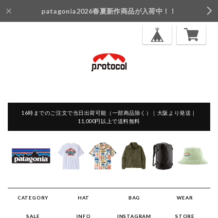
patagonia2026春夏新作商品が入荷中！！
16時までのご注文で当日出荷可能（一部商品除く）｜大阪より発送｜
11,000円以上で送料無料
CATEGORY
HAT
BAG
WEAR
SALE
INFO
INSTAGRAM
STORE