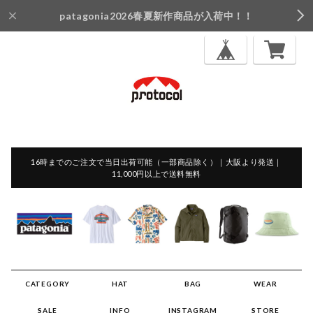
patagonia2026春夏新作商品が入荷中！！
16時までのご注文で当日出荷可能（一部商品除く）｜大阪より発送｜
11,000円以上で送料無料
CATEGORY
HAT
BAG
WEAR
SALE
INFO
INSTAGRAM
STORE