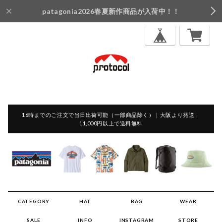
patagonia2026春夏新作商品が入荷中！！
16時までのご注文で当日出荷可能（一部商品除く）｜大阪より発送｜
11,000円以上で送料無料
CATEGORY
HAT
BAG
WEAR
SALE
INFO
INSTAGRAM
STORE