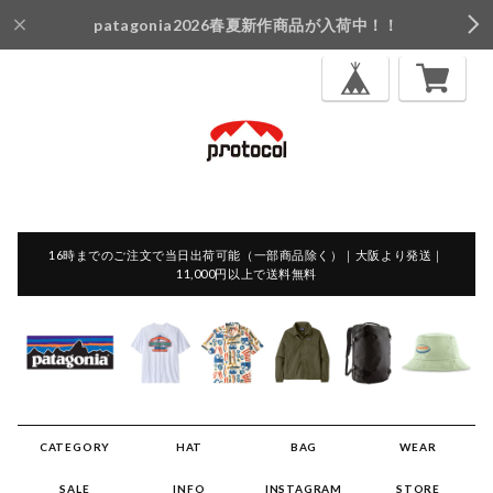
patagonia2026春夏新作商品が入荷中！！
16時までのご注文で当日出荷可能（一部商品除く）｜大阪より発送｜
11,000円以上で送料無料
CATEGORY
HAT
BAG
WEAR
SALE
INFO
INSTAGRAM
STORE